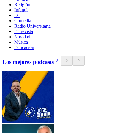
Religión
Infantil
DJ
Comedia
Radio Universitaria
Entrevista
Navidad
Música
Educación
Los mejores podcasts