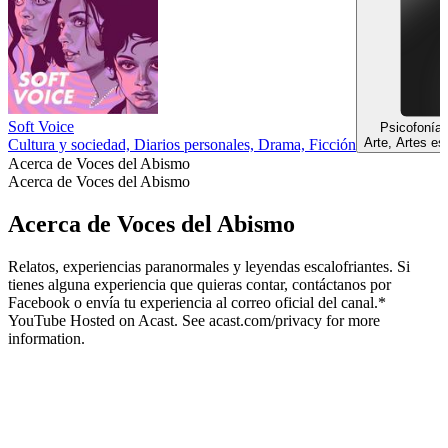
Soft Voice
Psicofonías
Arte, Artes es
Cultura y sociedad, Diarios personales, Drama, Ficción
Acerca de Voces del Abismo
Acerca de Voces del Abismo
Acerca de Voces del Abismo
Relatos, experiencias paranormales y leyendas escalofriantes. Si
tienes alguna experiencia que quieras contar, contáctanos por
Facebook o envía tu experiencia al correo oficial del canal.*
YouTube Hosted on Acast. See acast.com/privacy for more
information.
Sitio web del podcast