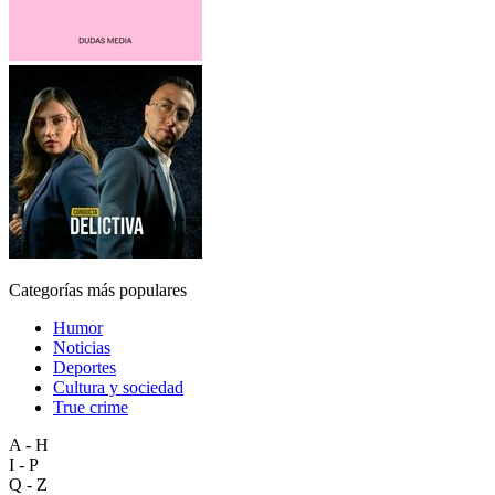
Categorías más populares
Humor
Noticias
Deportes
Cultura y sociedad
True crime
A - H
I - P
Q - Z