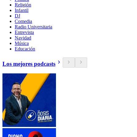
Religión
Infantil
DJ
Comedia
Radio Universitaria
Entrevista
Navidad
Música
Educación
Los mejores podcasts