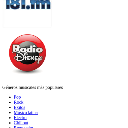
Géneros musicales más populares
Pop
Rock
Éxitos
Música latina
Electro
Chillout
Reggaetón