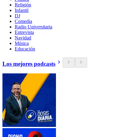
Religión
Infantil
DJ
Comedia
Radio Universitaria
Entrevista
Navidad
Música
Educación
Los mejores podcasts