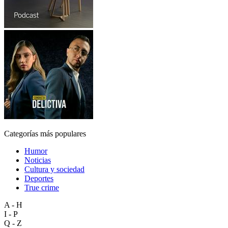
Categorías más populares
Humor
Noticias
Cultura y sociedad
Deportes
True crime
A - H
I - P
Q - Z