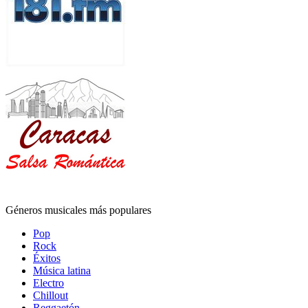
Géneros musicales más populares
Pop
Rock
Éxitos
Música latina
Electro
Chillout
Reggaetón