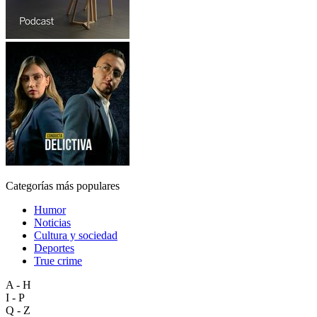
Categorías más populares
Humor
Noticias
Cultura y sociedad
Deportes
True crime
A - H
I - P
Q - Z