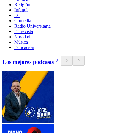
Religión
Infantil
DJ
Comedia
Radio Universitaria
Entrevista
Navidad
Música
Educación
Los mejores podcasts