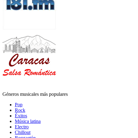
Géneros musicales más populares
Pop
Rock
Éxitos
Música latina
Electro
Chillout
Reggaetón