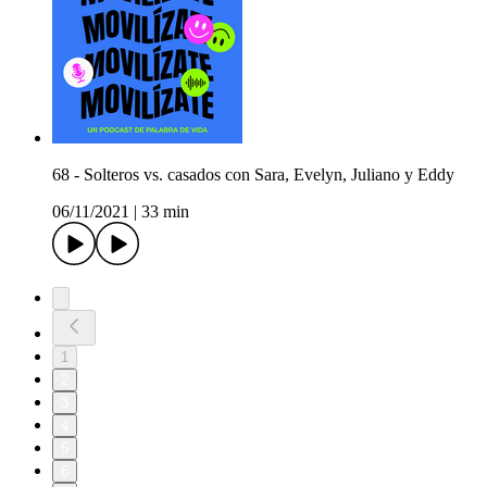
68 - Solteros vs. casados con Sara, Evelyn, Juliano y Eddy
06/11/2021
|
33 min
1
2
3
4
5
6