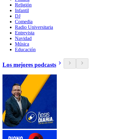
Religión
Infantil
DJ
Comedia
Radio Universitaria
Entrevista
Navidad
Música
Educación
Los mejores podcasts