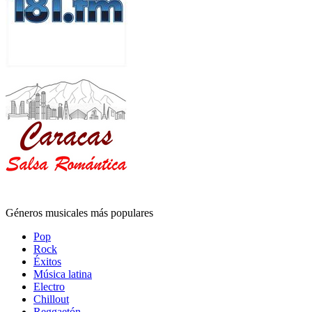
Géneros musicales más populares
Pop
Rock
Éxitos
Música latina
Electro
Chillout
Reggaetón