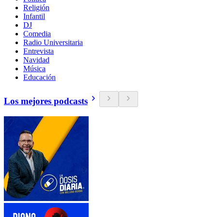
Religión
Infantil
DJ
Comedia
Radio Universitaria
Entrevista
Navidad
Música
Educación
Los mejores podcasts