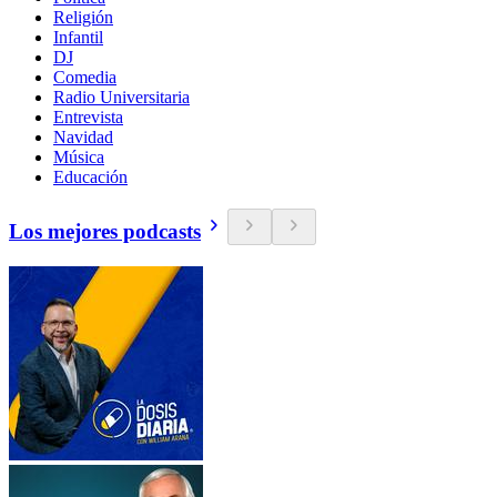
Religión
Infantil
DJ
Comedia
Radio Universitaria
Entrevista
Navidad
Música
Educación
Los mejores podcasts