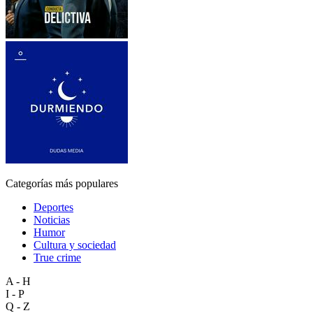
Categorías más populares
Deportes
Noticias
Humor
Cultura y sociedad
True crime
A - H
I - P
Q - Z