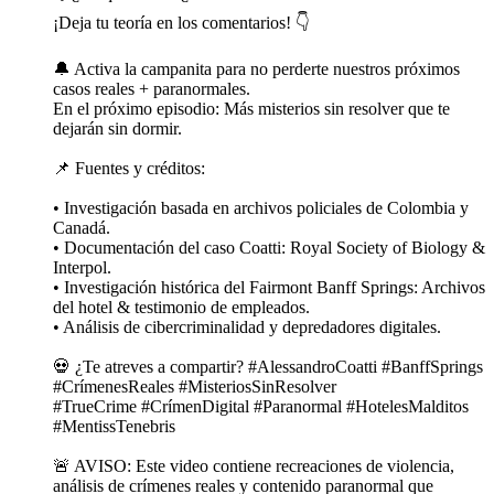
¡Deja tu teoría en los comentarios! 👇
🔔 Activa la campanita para no perderte nuestros próximos
casos reales + paranormales.
En el próximo episodio: Más misterios sin resolver que te
dejarán sin dormir.
📌 Fuentes y créditos:
• Investigación basada en archivos policiales de Colombia y
Canadá.
• Documentación del caso Coatti: Royal Society of Biology &
Interpol.
• Investigación histórica del Fairmont Banff Springs: Archivos
del hotel & testimonio de empleados.
• Análisis de cibercriminalidad y depredadores digitales.
💀 ¿Te atreves a compartir? #AlessandroCoatti #BanffSprings
#CrímenesReales #MisteriosSinResolver
#TrueCrime #CrímenDigital #Paranormal #HotelesMalditos
#MentissTenebris
🚨 AVISO: Este video contiene recreaciones de violencia,
análisis de crímenes reales y contenido paranormal que