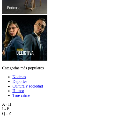
Categorías más populares
Noticias
Deportes
Cultura y sociedad
Humor
True crime
A - H
I - P
Q - Z