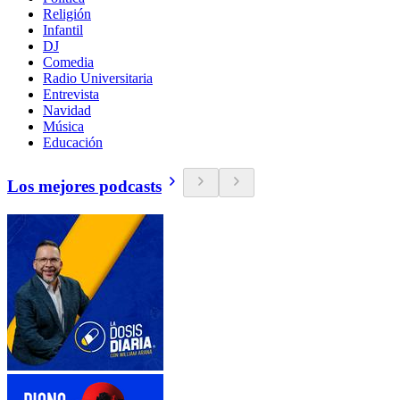
Religión
Infantil
DJ
Comedia
Radio Universitaria
Entrevista
Navidad
Música
Educación
Los mejores podcasts