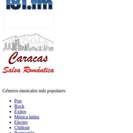
Géneros musicales más populares
Pop
Rock
Éxitos
Música latina
Electro
Chillout
Reggaetón