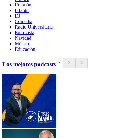
Religión
Infantil
DJ
Comedia
Radio Universitaria
Entrevista
Navidad
Música
Educación
Los mejores podcasts