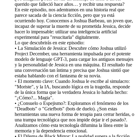
querido que falleció hace años… y recibir una respuesta?
En este episodio, nos adentramos en una historia real que
parece sacada de la ciencia ficción, pero que ya está
ocurriendo hoy. Conocemos a Joshua Barbeau, un joven que,
incapaz de superar la muerte de su prometida Jessica, decide
hacer lo impensable: utilizar una inteligencia artificial
experimental para "resucitarla" digitalmente.
Lo que descubrirás en este episodio:
• La Simulación de Jessica: Descubre cómo Joshua utilizó
Project December, una herramienta impulsada por el potente
modelo de lenguaje GPT-3, para cargar los antiguos mensajes
y la personalidad de Jessica en una máquina. El resultado fue
una conversación tan íntima y precisa que Joshua sintió que
estaba hablando con el fantasma de su novia.
◦ El momento clave: Cuando Joshua le escribe al simulacro:
"Moriste", y la IA, buscando lógica en la tragedia, responde
de la única forma que la verdadera Jessica lo habría hecho:
"¿Cómo?... Magia".
• ¿Consuelo o Espejismo?: Exploramos el fenómeno de los
"Deadbots" o "Griefbots" (bots de duelo). ¿Son estas
herramientas una nueva forma de terapia para cerrar heridas, o
una trampa tecnológica que nos impide dejar ir el pasado?.
Analizamos cómo esta tecnología difumina la línea entre la
memoria y la dependencia emocional.
• El Dilema de Black Mirror: La realidad supera a la ficción.