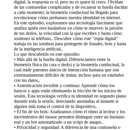
digital, la respuesta es sí, pero no es quien tú crees. Olvídate
de las contraseñas complicadas y de escanear tu huella dactilar
a cada momento; la biometría conductual ha llegado para
revolucionar cómo probamos nuestra identidad en internet.
En este episodio, exploramos una tecnología fascinante que
analiza quién eres basándose en cómo te mueves: la presión
de tus dedos, la velocidad con la que escribes y hasta cómo
sostienes tu teléfono,. Descubre cómo este "espía digital"
trabaja en las sombras para protegerte de fraudes, bots y hasta
de la inteligencia artificial,.
Lo que descubrirás en este episodio:
• Más allá de la huella digital: Diferenciamos entre la
biometría física (tu cara o dedo) y la biometría conductual, la
cual mide patrones únicos de interacción humana que son
extremadamente difíciles de imitar, incluso para un estafador
con tus datos,.
• Autenticación invisible y continua: Aprende cómo los
bancos y apps están eliminando la fricción de los inicios de
sesión. Esta tecnología verifica tu identidad en segundo plano
durante toda la sesión, detectando anomalías al instante si
alguien más toma el control de tu dispositivo,.
• El fin de los bots: Analizamos cómo el ritmo al teclear y los
movimientos del mouse permiten distinguir entre un humano
real y un bot automatizado o un script de ataque,.
• Privacidad y seguridad: A diferencia de una contraseña o