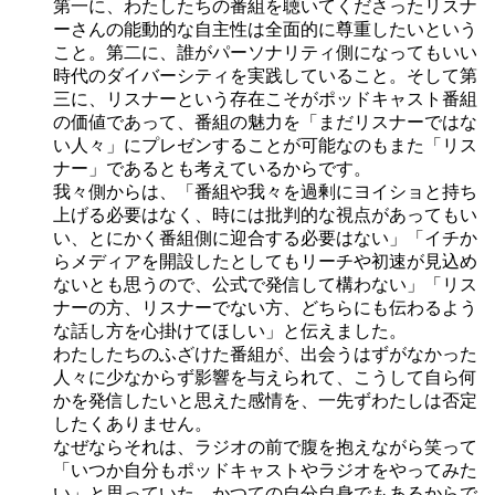
第一に、わたしたちの番組を聴いてくださったリスナ
ーさんの能動的な自主性は全面的に尊重したいという
こと。第二に、誰がパーソナリティ側になってもいい
時代のダイバーシティを実践していること。そして第
三に、リスナーという存在こそがポッドキャスト番組
の価値であって、番組の魅力を「まだリスナーではな
い人々」にプレゼンすることが可能なのもまた「リス
ナー」であるとも考えているからです。
我々側からは、「番組や我々を過剰にヨイショと持ち
上げる必要はなく、時には批判的な視点があってもい
い、とにかく番組側に迎合する必要はない」「イチか
らメディアを開設したとしてもリーチや初速が見込め
ないとも思うので、公式で発信して構わない」「リス
ナーの方、リスナーでない方、どちらにも伝わるよう
な話し方を心掛けてほしい」と伝えました。
わたしたちのふざけた番組が、出会うはずがなかった
人々に少なからず影響を与えられて、こうして自ら何
かを発信したいと思えた感情を、一先ずわたしは否定
したくありません。
なぜならそれは、ラジオの前で腹を抱えながら笑って
「いつか自分もポッドキャストやラジオをやってみた
い」と思っていた、かつての自分自身でもあるからで