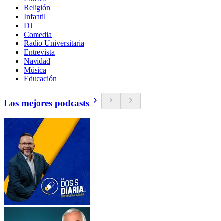
Religión
Infantil
DJ
Comedia
Radio Universitaria
Entrevista
Navidad
Música
Educación
Los mejores podcasts