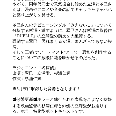
やがて、同年代同士で意気投合し始めた立澤と翠已さ
んは、漫画やアニメや音楽の話でキャッキャギャハハ
と盛り上がりを見せる。
翠已さんのデビューシングル『みえないこ』について
分析する杉浦へ返すように、翠已さんは杉浦の監督作
『DUELLE』の立澤愛の演技を大絶賛する。
恐縮する翠已、照れまくる立澤、まんざらでもない杉
浦。
そして三者は"アーティスト"として、恐怖を創作する
ことについての放談に花を咲かせるのだった。
ラジオコント『名探偵』
出演：翠已、立澤愛、杉浦仁輝
作演：杉浦仁輝
※5月末に収録した音源となります！
📻頻繁更新📻ホラーと銘打たれた表現をこよなく嗜好
する映画監督の杉浦仁輝と俳優の立澤愛がお送りす
る、ホラー特化型ポッドキャストです。