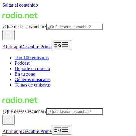
Saltar al contenido
¿Qué deseas escuchar?
Abrir app
Descubre Prime
Top 100 emisoras
Podcast
Deporte en directo
En tu zona
Géneros musicales
Temas de emisoras
¿Qué deseas escuchar?
Abrir app
Descubre Prime