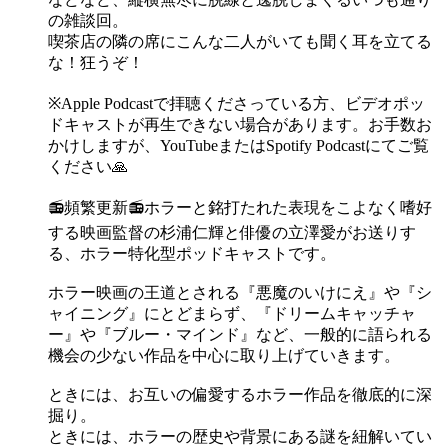
の雑談回。
喫茶店の隣の席にこんな二人がいても聞く耳を立てる
な！狂うぞ！
※Apple Podcastで拝聴くださっている方、ビデオポッ
ドキャストが再生できない場合があります。お手数お
かけしますが、YouTubeまたはSpotify Podcastにてご覧
ください🙏
📻頻繁更新📻ホラーと銘打たれた表現をこよなく嗜好
する映画監督の杉浦仁輝と俳優の立澤愛がお送りす
る、ホラー特化型ポッドキャストです。
ホラー映画の王道とされる『悪魔のいけにえ』や『シ
ャイニング』にとどまらず、『ドリームキャッチャ
ー』や『ブルー・マインド』など、一般的に語られる
機会の少ない作品を中心に取り上げていきます。
ときには、お互いの偏愛するホラー作品を徹底的に深
掘り。
ときには、ホラーの歴史や背景にある謎を紐解いてい