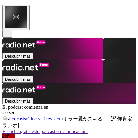
Descubrir más
Descubrir más
Descubrir más
El podcast comienza en
- 0 sec.
Podcasts
Cine y Televisión
ホラー愛がスギる！【恐怖肯定
ラジオ】
Escucha gratis este podcast en la aplicación: