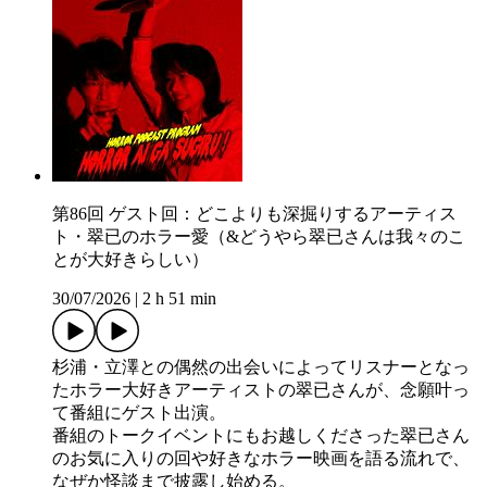
第86回 ゲスト回：どこよりも深掘りするアーティス
ト・翠已のホラー愛（&どうやら翠已さんは我々のこ
とが大好きらしい）
30/07/2026
|
2 h 51 min
杉浦・立澤との偶然の出会いによってリスナーとなっ
たホラー大好きアーティストの翠已さんが、念願叶っ
て番組にゲスト出演。
番組のトークイベントにもお越しくださった翠已さん
のお気に入りの回や好きなホラー映画を語る流れで、
なぜか怪談まで披露し始める。