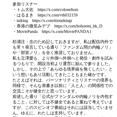
参加リスナー
・トム大佐 https://x.com/coloneltom
・はるまき https://x.com/vth032159
・taiking https://x.com/ktotaikingr
・香港の微笑みデブ https://x.com/hohoemi_hk_D
・MoviePanda https://x.com/MoviePANDA1
杉浦注：念のため記しておきますが、私は配信内外で
も常々発言している通り「ファンダム間の内輪ノリ」
や「部室ノリ」を全く推奨しておりません。
私も立澤愛も、より外側へ外側へと発信・創作を試み
るつもりで、開設当初より運営に励んで参りました。
しかし、その上で「あらゆる境界線を無くしたい」と
いう想いもあり活動してきたこともまた確かです。
たとえばそれは、パーソナリティとリスナーの境界も
同様で、そんな肩書き以前に「人と人」の関係性での
交流こそが健全だと思っています。
前述した通り「公式がファンダムや内輪ノリを内包す
ること」に対しては不健全であると重ねて考えていま
すが、このスピンオフ番組はそれには該当していませ
ん。ゆえに、わたしは支持しています。