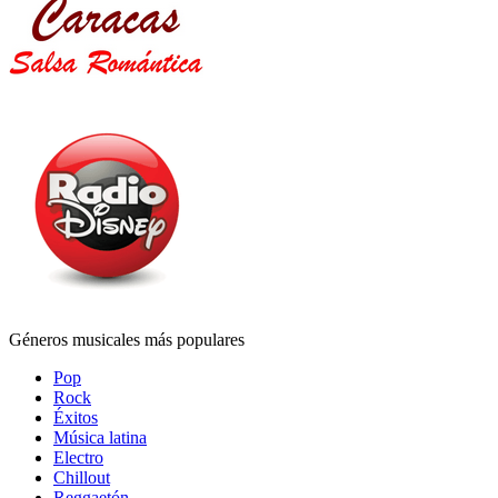
Géneros musicales más populares
Pop
Rock
Éxitos
Música latina
Electro
Chillout
Reggaetón