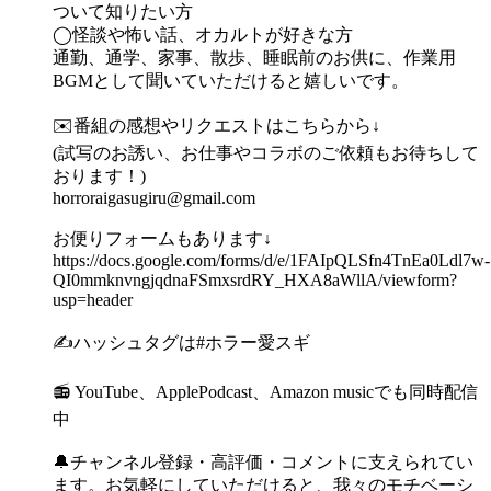
ついて知りたい方
◯怪談や怖い話、オカルトが好きな方
通勤、通学、家事、散歩、睡眠前のお供に、作業用
BGMとして聞いていただけると嬉しいです。
✉️番組の感想やリクエストはこちらから↓
(試写のお誘い、お仕事やコラボのご依頼もお待ちして
おります！)
horroraigasugiru@gmail.com
お便りフォームもあります↓
https://docs.google.com/forms/d/e/1FAIpQLSfn4TnEa0Ldl7w-
QI0mmknvngjqdnaFSmxsrdRY_HXA8aWllA/viewform?
usp=header
✍️ハッシュタグは#ホラー愛スギ
📻 YouTube、ApplePodcast、Amazon musicでも同時配信
中
🔔チャンネル登録・高評価・コメントに支えられてい
ます。お気軽にしていただけると、我々のモチベーシ