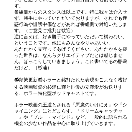
す。
番組側からのスタンスは以上です。特に我々は介入せ
ず、勝手にやっていただいておりますが、それでも迷
惑行為や誹謗中傷などがあれば番組側で対処いたしま
す。（ご意見ご批判は歓迎）
逆に言えば、好き勝手にやっていただいて構わない、
ということです。他にもみんなやりゃあいい。
あたたかく見守ってあげてください。あたたかさを喪
った世界は、なんらクリエイティブだとは感じませ
ん。ほっこりしていきましょう。これ書いてるの酷暑
だけど。（杉浦）
📻頻繁更新📻ホラーと銘打たれた表現をこよなく嗜好
する映画監督の杉浦仁輝と俳優の立澤愛がお送りす
る、ホラー特化型ポッドキャストです。
ホラー映画の王道とされる『悪魔のいけにえ』や『シ
ャイニング』にとどまらず、『ドリームキャッチャ
ー』や『ブルー・マインド』など、一般的に語られる
機会の少ない作品を中心に取り上げていきます。