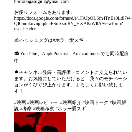
horroraigasugiru@gmail.com
お便りフォームもあります↓
https://docs.google.com/forms/d/e/1FAIpQLSfn4TnEa0Ldl7w-
QI0mmknvngjqdnaFSmxsrdRY_HXA8aWllA/viewform?
usp=header
✍️ハッシュタグは#ホラー愛スギ
📻 YouTube、ApplePodcast、Amazon musicでも同時配信
中
🔔チャンネル登録・高評価・コメントに支えられてい
ます。お気軽にしていただけると、我々のモチベーシ
ョンがぐびぐび上がります。よろしくお願い致しま
す！
#映画 #映画レビュー #映画紹介 #映画トーク #映画解
説 #考察 #映画考察 #ホラー愛スギ