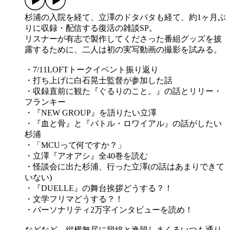
杉浦の入院を経て、立澤のドタバタも経て、約1ヶ月ぶ
りに収録・配信する復活の雑談SP。
リスナーが有志で製作してくださった番組グッズを披
露するために、二人は初の実写動画の撮影を試みる。
・7/11LOFTトークイベント振り返り
・打ち上げに白石晃士監督が参加した話
・収録直前に観た『ぐるりのこと。』の話とリリー・
フランキー
・『NEW GROUP』を語りたい立澤
・『血と骨』と『バトル・ロワイアル』の話がしたい
杉浦
・「MCUって何ですか？」
・立澤『アオアシ』全40巻を読む
・怪談会に出た杉浦、行った立澤(の話はあまりできて
いない)
・『DUELLE』の舞台挨拶どうする？！
・文学フリマどうする？！
・パーソナリティ2万字インタビューを読め！
などなど、縦横無尽に脱線と逸脱しまくるいつも通り