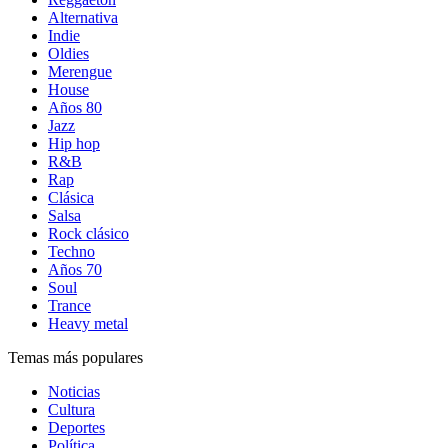
Alternativa
Indie
Oldies
Merengue
House
Años 80
Jazz
Hip hop
R&B
Rap
Clásica
Salsa
Rock clásico
Techno
Años 70
Soul
Trance
Heavy metal
Temas más populares
Noticias
Cultura
Deportes
Política