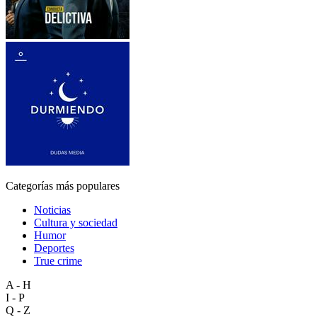
Categorías más populares
Noticias
Cultura y sociedad
Humor
Deportes
True crime
A - H
I - P
Q - Z