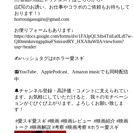
(試写のお誘い、お仕事やコラボのご依頼もお待ちして
おります！)
⁠horroraigasugiru@gmail.com⁠
お便りフォームもあります↓
⁠https://docs.google.com/forms/d/e/1FAIpQLSfn4TnEa0Ldl7w-
QI0mmknvngjqdnaFSmxsrdRY_HXA8aWllA/viewform?
usp=header⁠
✍️ハッシュタグは#ホラー愛スギ
📻YouTube、ApplePodcast、Amazon musicでも同時配信
中
🔔チャンネル登録・高評価・コメントに支えられてい
ます。お気軽にしていただけると、我々のモチベーシ
ョンがぐびぐび上がります。よろしくお願い致しま
す！
#愛スギ愛スギ #映画 #映画レビュー #映画紹介 #映画
トーク #映画解説 #考察 #映画考察 #ホラー愛スギ