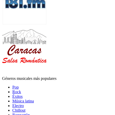
Géneros musicales más populares
Pop
Rock
Éxitos
Música latina
Electro
Chillout
Reggaetón