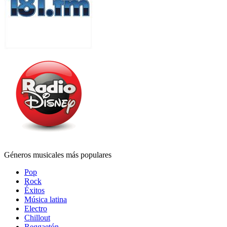
Géneros musicales más populares
Pop
Rock
Éxitos
Música latina
Electro
Chillout
Reggaetón