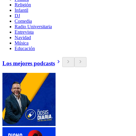
Religión
Infantil
DJ
Comedia
Radio Universitaria
Entrevista
Navidad
Música
Educación
Los mejores podcasts