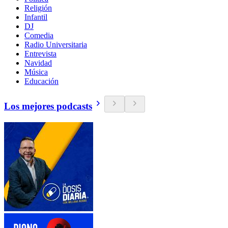
Religión
Infantil
DJ
Comedia
Radio Universitaria
Entrevista
Navidad
Música
Educación
Los mejores podcasts