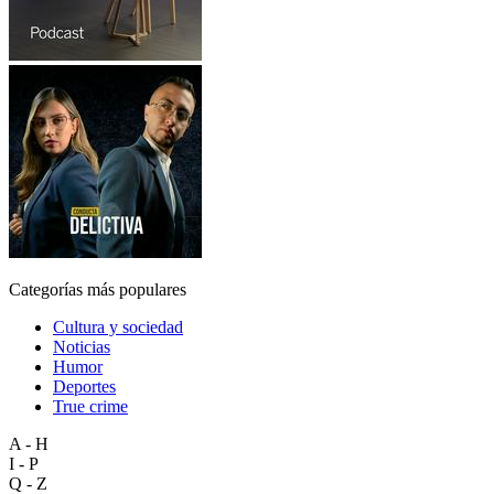
Categorías más populares
Cultura y sociedad
Noticias
Humor
Deportes
True crime
A - H
I - P
Q - Z