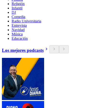
Religión
Infantil
DJ
Comedia
Radio Universitaria
Entrevista
Navidad
Música
Educación
Los mejores podcasts