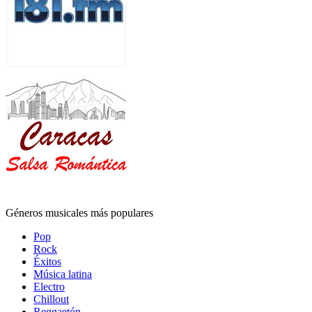
Géneros musicales más populares
Pop
Rock
Éxitos
Música latina
Electro
Chillout
Reggaetón