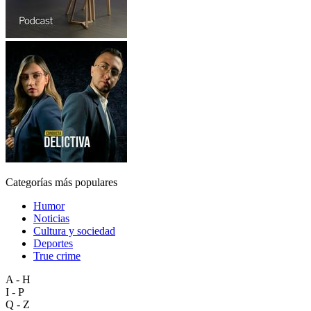
Categorías más populares
Humor
Noticias
Cultura y sociedad
Deportes
True crime
A - H
I - P
Q - Z