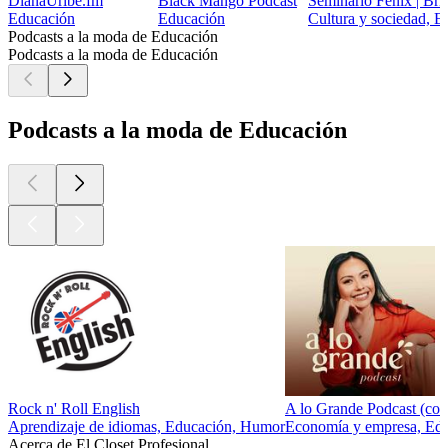
DianaUribe.fm
Black Mango Podcast
Seminario Fenix | Bri
Educación
Educación
Cultura y sociedad, E
Podcasts a la moda de Educación
Podcasts a la moda de Educación
Podcasts a la moda de Educación
Rock n' Roll English
A lo Grande Podcast (co
Aprendizaje de idiomas, Educación, Humor
Economía y empresa, Educ
Acerca de El Closet Profesional