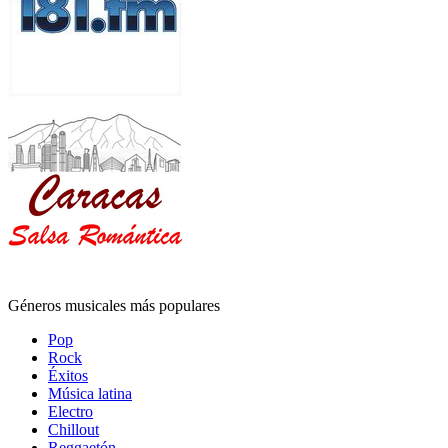
Géneros musicales más populares
Pop
Rock
Éxitos
Música latina
Electro
Chillout
Reggaetón