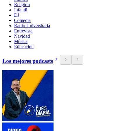
Religión
Infantil
DJ
Comedia
Radio Universitaria
Entrevista
Navidad
Música
Educación
Los mejores podcasts