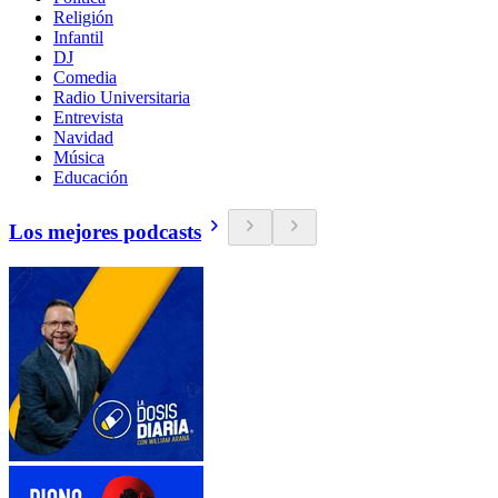
Religión
Infantil
DJ
Comedia
Radio Universitaria
Entrevista
Navidad
Música
Educación
Los mejores podcasts