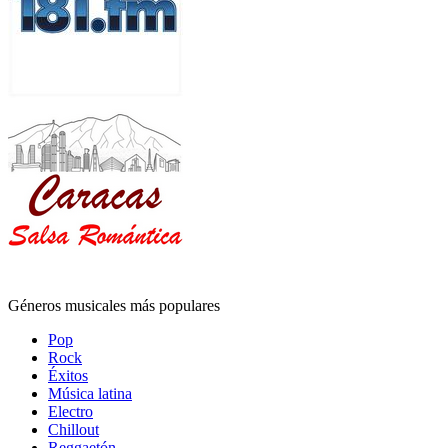
Géneros musicales más populares
Pop
Rock
Éxitos
Música latina
Electro
Chillout
Reggaetón