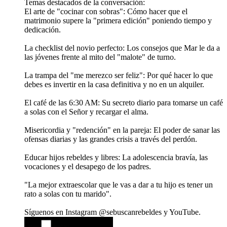
Temas destacados de la conversación:
El arte de "cocinar con sobras": Cómo hacer que el
matrimonio supere la "primera edición" poniendo tiempo y
dedicación.
La checklist del novio perfecto: Los consejos que Mar le da a
las jóvenes frente al mito del "malote" de turno.
La trampa del "me merezco ser feliz": Por qué hacer lo que
debes es invertir en la casa definitiva y no en un alquiler.
El café de las 6:30 AM: Su secreto diario para tomarse un café
a solas con el Señor y recargar el alma.
Misericordia y "redención" en la pareja: El poder de sanar las
ofensas diarias y las grandes crisis a través del perdón.
Educar hijos rebeldes y libres: La adolescencia bravía, las
vocaciones y el desapego de los padres.
"La mejor extraescolar que le vas a dar a tu hijo es tener un
rato a solas con tu marido".
Síguenos en Instagram ⁠⁠⁠⁠⁠⁠⁠⁠⁠⁠⁠⁠⁠⁠⁠⁠⁠⁠⁠⁠⁠⁠⁠⁠@sebuscanrebeldes⁠⁠⁠⁠⁠⁠⁠⁠⁠⁠⁠⁠⁠⁠⁠⁠⁠⁠⁠⁠⁠⁠ y ⁠⁠⁠⁠⁠⁠⁠⁠⁠⁠⁠⁠⁠⁠⁠⁠⁠⁠⁠⁠⁠⁠YouTube⁠⁠⁠⁠⁠⁠⁠⁠⁠⁠⁠⁠⁠⁠⁠⁠⁠⁠⁠⁠⁠⁠.