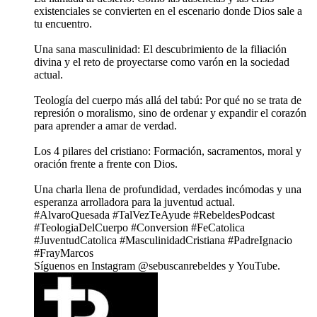
existenciales se convierten en el escenario donde Dios sale a
tu encuentro.
Una sana masculinidad: El descubrimiento de la filiación
divina y el reto de proyectarse como varón en la sociedad
actual.
Teología del cuerpo más allá del tabú: Por qué no se trata de
represión o moralismo, sino de ordenar y expandir el corazón
para aprender a amar de verdad.
Los 4 pilares del cristiano: Formación, sacramentos, moral y
oración frente a frente con Dios.
Una charla llena de profundidad, verdades incómodas y una
esperanza arrolladora para la juventud actual.
#AlvaroQuesada #TalVezTeAyude #RebeldesPodcast
#TeologiaDelCuerpo #Conversion #FeCatolica
#JuventudCatolica #MasculinidadCristiana #PadreIgnacio
#FrayMarcos
Síguenos en Instagram ⁠⁠⁠⁠⁠⁠⁠⁠⁠⁠⁠⁠⁠⁠⁠⁠⁠⁠⁠⁠⁠⁠⁠⁠⁠@sebuscanrebeldes⁠⁠⁠⁠⁠⁠⁠⁠⁠⁠⁠⁠⁠⁠⁠⁠⁠⁠⁠⁠⁠⁠⁠ y ⁠⁠⁠⁠⁠⁠⁠⁠⁠⁠⁠⁠⁠⁠⁠⁠⁠⁠⁠⁠⁠⁠⁠YouTube⁠⁠⁠⁠⁠⁠⁠⁠⁠⁠⁠⁠⁠⁠⁠⁠⁠⁠⁠⁠⁠⁠⁠.