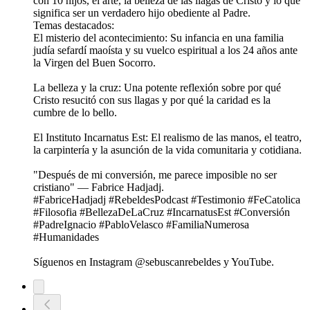
con 10 hijos, el arte, la belleza de las llagas de Cristo y lo que
significa ser un verdadero hijo obediente al Padre.
Temas destacados:
El misterio del acontecimiento: Su infancia en una familia
judía sefardí maoísta y su vuelco espiritual a los 24 años ante
la Virgen del Buen Socorro.
La belleza y la cruz: Una potente reflexión sobre por qué
Cristo resucitó con sus llagas y por qué la caridad es la
cumbre de lo bello.
El Instituto Incarnatus Est: El realismo de las manos, el teatro,
la carpintería y la asunción de la vida comunitaria y cotidiana.
"Después de mi conversión, me parece imposible no ser
cristiano" — Fabrice Hadjadj.
#FabriceHadjadj #RebeldesPodcast #Testimonio #FeCatolica
#Filosofia #BellezaDeLaCruz #IncarnatusEst #Conversión
#PadreIgnacio #PabloVelasco #FamiliaNumerosa
#Humanidades
Síguenos en Instagram ⁠⁠⁠⁠⁠⁠⁠⁠⁠⁠⁠⁠⁠⁠⁠⁠⁠⁠⁠⁠⁠⁠⁠@sebuscanrebeldes⁠⁠⁠⁠⁠⁠⁠⁠⁠⁠⁠⁠⁠⁠⁠⁠⁠⁠⁠⁠⁠ y ⁠⁠⁠⁠⁠⁠⁠⁠⁠⁠⁠⁠⁠⁠⁠⁠⁠⁠⁠⁠⁠YouTube⁠⁠⁠⁠⁠⁠⁠⁠⁠⁠⁠⁠⁠⁠⁠⁠⁠⁠⁠⁠⁠.