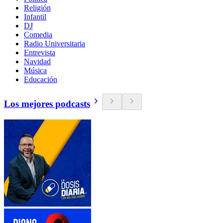
Religión
Infantil
DJ
Comedia
Radio Universitaria
Entrevista
Navidad
Música
Educación
Los mejores podcasts