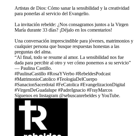
Artistas de Dios: Cómo sanar la sensibilidad y la creatividad
para ponerlas al servicio del Evangelio.
La invitación rebelde: ¿Nos consagramos juntos a la Virgen
María durante 33 días? ¡Déjalo en los comentarios!
Una conversación imprescindible para jóvenes, matrimonios y
cualquier persona que busque respuestas honestas a las
preguntas del alma.
“Al final, todo se resume al amor. La sensibilidad nos fue
dada para percibir al otro y ver cómo ponernos a su servicio”
— Paulina Castillo.
#PaulinaCastillo #RosaYVerbo #RebeldesPodcast
#MatrimonioCatolico #TeologiaDelCuerpo
#SanacionSacerdotal #FeCatolica #EvangelizacionDigital
#VirgenDeGuadalupe #PadreIgnacio #FrayMarcos
Síguenos en Instagram ⁠⁠⁠⁠⁠⁠⁠⁠⁠⁠⁠⁠⁠⁠⁠⁠⁠⁠⁠⁠⁠⁠⁠⁠⁠⁠@sebuscanrebeldes⁠⁠⁠⁠⁠⁠⁠⁠⁠⁠⁠⁠⁠⁠⁠⁠⁠⁠⁠⁠⁠⁠⁠⁠ y ⁠⁠⁠⁠⁠⁠⁠⁠⁠⁠⁠⁠⁠⁠⁠⁠⁠⁠⁠⁠⁠⁠⁠⁠YouTube⁠⁠⁠⁠⁠⁠⁠⁠⁠⁠⁠⁠⁠⁠⁠⁠⁠⁠⁠⁠⁠⁠⁠⁠.