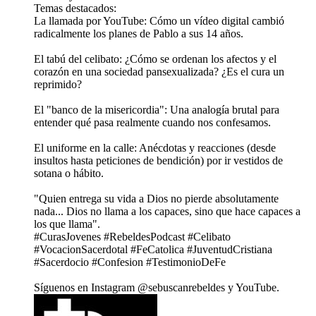
Temas destacados:
La llamada por YouTube: Cómo un vídeo digital cambió
radicalmente los planes de Pablo a sus 14 años.
El tabú del celibato: ¿Cómo se ordenan los afectos y el
corazón en una sociedad pansexualizada? ¿Es el cura un
reprimido?
El "banco de la misericordia": Una analogía brutal para
entender qué pasa realmente cuando nos confesamos.
El uniforme en la calle: Anécdotas y reacciones (desde
insultos hasta peticiones de bendición) por ir vestidos de
sotana o hábito.
"Quien entrega su vida a Dios no pierde absolutamente
nada... Dios no llama a los capaces, sino que hace capaces a
los que llama".
#CurasJovenes #RebeldesPodcast #Celibato
#VocacionSacerdotal #FeCatolica #JuventudCristiana
#Sacerdocio #Confesion #TestimonioDeFe
Síguenos en Instagram ⁠⁠⁠⁠⁠⁠⁠⁠⁠⁠⁠⁠⁠⁠⁠⁠⁠⁠⁠⁠⁠⁠⁠⁠@sebuscanrebeldes⁠⁠⁠⁠⁠⁠⁠⁠⁠⁠⁠⁠⁠⁠⁠⁠⁠⁠⁠⁠⁠⁠ y ⁠⁠⁠⁠⁠⁠⁠⁠⁠⁠⁠⁠⁠⁠⁠⁠⁠⁠⁠⁠⁠⁠YouTube⁠⁠⁠⁠⁠⁠⁠⁠⁠⁠⁠⁠⁠⁠⁠⁠⁠⁠⁠⁠⁠⁠.