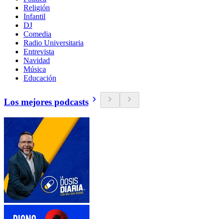
Religión
Infantil
DJ
Comedia
Radio Universitaria
Entrevista
Navidad
Música
Educación
Los mejores podcasts