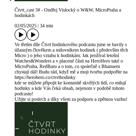
Čtvrt_cast 3# - Ondřej Vislocký o W&W, MicroPraha a
hodinkách
02/05/2025
|
34 min
Ve třetím díle Čtvrt hodinkového podcastu jsme se bavily s
úžasným člověkem a milovníkem hodinek ( především těch
Micro ) o jeho vztahu k hodinkám. Jak prožíval letošní
Watches&Wonders a v placené části na HeroHero také o
MicroPraha, RedBaru a o tom, co společně s Bhanuem
chystají dál! Budu rád, když mě a moji tvorbu podpoříte na
https://herohero.co/ctvrthodinky
kde se můžete připojit ke komunitě skvělých lidí, co milují
hodinky a kde Vás čeká obsah, nejenom v podobě tohoto
podcastu!
Užijte si poslech a díky všem za podporu a zpětnou vazbu!