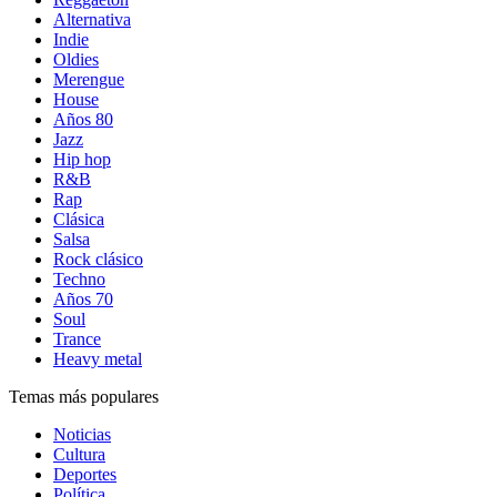
Alternativa
Indie
Oldies
Merengue
House
Años 80
Jazz
Hip hop
R&B
Rap
Clásica
Salsa
Rock clásico
Techno
Años 70
Soul
Trance
Heavy metal
Temas más populares
Noticias
Cultura
Deportes
Política