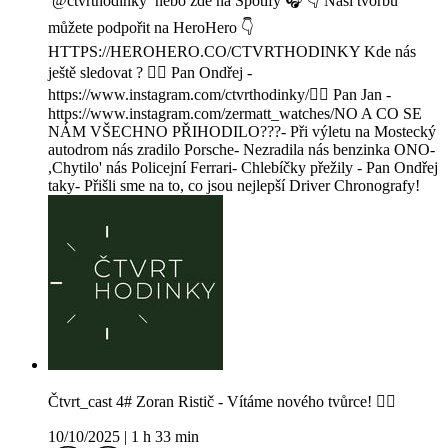
@ctvrthodinky nebo zde na Spotify 🎧 👇 Naši tvorbu
můžete podpořit na HeroHero 👇
HTTPS://HEROHERO.CO/CTVRTHODINKY Kde nás
ještě sledovat ? 🧔‍♂️ Pan Ondřej -
https://www.instagram.com/ctvrthodinky/👱‍♂️ Pan Jan -
https://www.instagram.com/zermatt_watches/NO A CO SE
NÁM VŠECHNO PŘIHODILO???- Při výletu na Mostecký
autodrom nás zradilo Porsche- Nezradila nás benzinka ONO-
,Chytilo' nás Policejní Ferrari- Chlebíčky přežily - Pan Ondřej
taky- Přišli sme na to, co jsou nejlepší Driver Chronografy!
Čtvrt_cast 4# Zoran Ristič - Vítáme nového tvůrce! 🙋‍♂️
10/10/2025
|
1 h 33 min