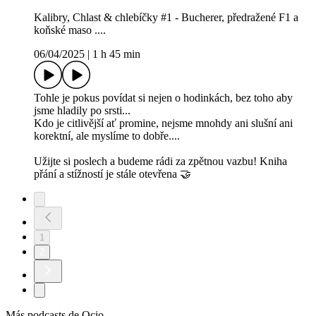
Kalibry, Chlast & chlebíčky #1 - Bucherer, předražené F1 a
koňské maso ....
06/04/2025
|
1 h 45 min
Tohle je pokus povídat si nejen o hodinkách, bez toho aby
jsme hladily po srsti...
Kdo je citlivější ať promine, nejsme mnohdy ani slušní ani
korektní, ale myslíme to dobře....
Užijte si poslech a budeme rádi za zpětnou vazbu! Kniha
přání a stížností je stále otevřena 🤝
1
2
Más podcasts de Ocio