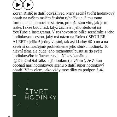
Zoran Ristič je další odvážlivec, který začíná tvořit hodinkový
obsah na našem malém českém rybníčku a já mu touto
formou chci pomoct se startem, protože sám vím, jak je to
těžké.Takže budu rád, když začnete i jeho sledovat na
YouTube a Instagramu. V rozhovoru se blíže seznámíte s jeho
hodinkovou cestou, jaký má názor na Rolex ( SPOILER
ALERT : jelikož jedny vlastní, tak asi kladný 😎 ) no a na
závěr si samozřejmě prohlédneme jeho sbírku hodinek. To
hlavní téma ale bude jeho rozhodnutí pustit se do světa
hodinkového influencerství... Název kanálu je
@DialOnDialTalks a já doufám ( a věřím ), že Zoran
obohatí naši hodinkovou scénu o další super hodinkový
obsah! Vám všem, jako vždy moc díky za podporu! 🙏