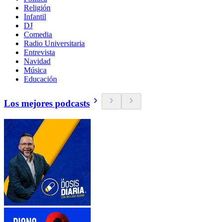
Religión
Infantil
DJ
Comedia
Radio Universitaria
Entrevista
Navidad
Música
Educación
Los mejores podcasts