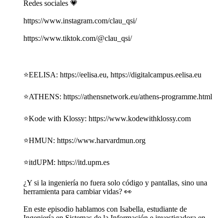
Redes sociales 💗
https://www.instagram.com/clau_qsi/
https://www.tiktok.com/@clau_qsi/
⭐️EELISA: https://eelisa.eu, https://digitalcampus.eelisa.eu
⭐️ATHENS: https://athensnetwork.eu/athens-programme.html
⭐️Kode with Klossy: https://www.kodewithklossy.com
⭐️HMUN: https://www.harvardmun.org
⭐️itdUPM: https://itd.upm.es
¿Y si la ingeniería no fuera solo código y pantallas, sino una
herramienta para cambiar vidas? 👀
En este episodio hablamos con Isabella, estudiante de
Ingeniería en Sistemas de la Información e investigadora en