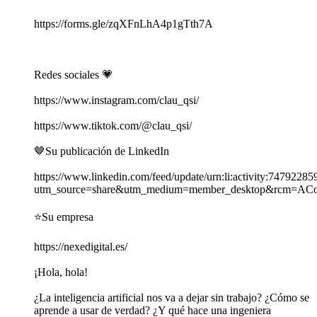
https://forms.gle/zqXFnLhA4p1gTth7A
Redes sociales 💗
https://www.instagram.com/clau_qsi/
https://www.tiktok.com/@clau_qsi/
🤎Su publicación de LinkedIn
https://www.linkedin.com/feed/update/urn:li:activity:747922
utm_source=share&utm_medium=member_desktop&rcm
⭐️Su empresa
https://nexedigital.es/
¡Hola, hola!
¿La inteligencia artificial nos va a dejar sin trabajo? ¿Cómo se
aprende a usar de verdad? ¿Y qué hace una ingeniera