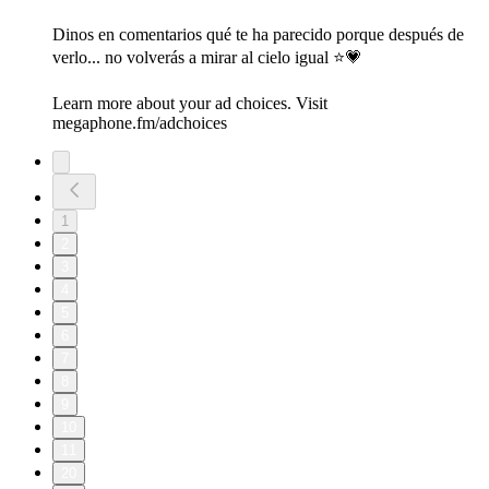
Dinos en comentarios qué te ha parecido porque después de
verlo... no volverás a mirar al cielo igual ⭐️💗
Learn more about your ad choices. Visit
megaphone.fm/adchoices
1
2
3
4
5
6
7
8
9
10
11
20