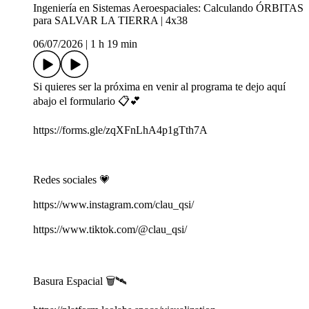
Ingeniería en Sistemas Aeroespaciales: Calculando ÓRBITAS
para SALVAR LA TIERRA | 4x38
06/07/2026
|
1 h 19 min
Si quieres ser la próxima en venir al programa te dejo aquí
abajo el formulario 📋💕
https://forms.gle/zqXFnLhA4p1gTth7A
Redes sociales 💗
https://www.instagram.com/clau_qsi/
https://www.tiktok.com/@clau_qsi/
Basura Espacial 🗑️🛰️