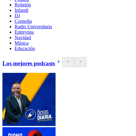
Religión
Infantil
DJ
Comedia
Radio Universitaria
Entrevista
Navidad
Música
Educación
Los mejores podcasts