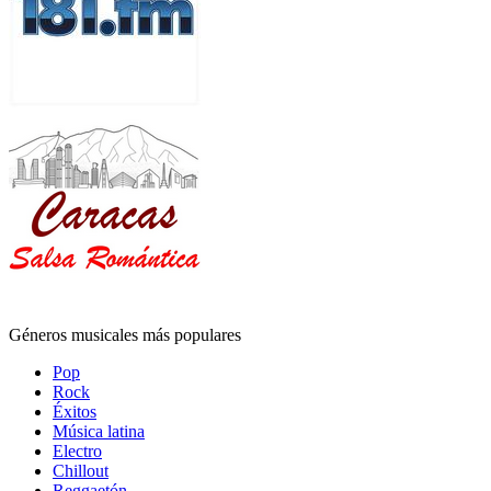
Géneros musicales más populares
Pop
Rock
Éxitos
Música latina
Electro
Chillout
Reggaetón