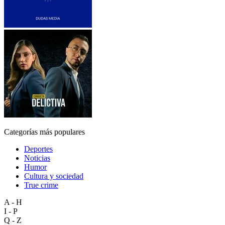
Categorías más populares
Deportes
Noticias
Humor
Cultura y sociedad
True crime
A - H
I - P
Q - Z