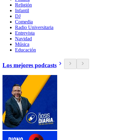
Religión
Infantil
DJ
Comedia
Radio Universitaria
Entrevista
Navidad
Música
Educación
Los mejores podcasts