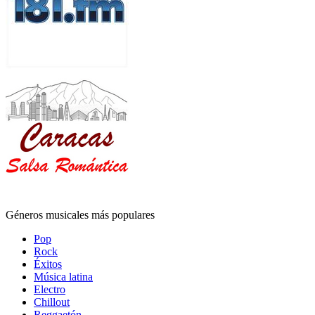
Géneros musicales más populares
Pop
Rock
Éxitos
Música latina
Electro
Chillout
Reggaetón