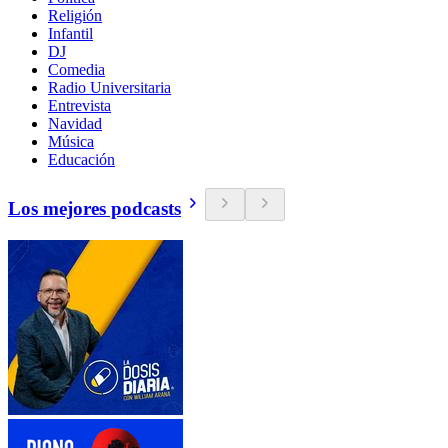
Religión
Infantil
DJ
Comedia
Radio Universitaria
Entrevista
Navidad
Música
Educación
Los mejores podcasts