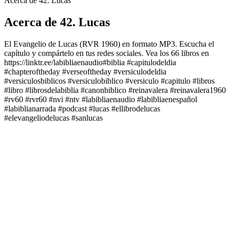
Acerca de 42. Lucas
Acerca de 42. Lucas
El Evangelio de Lucas (RVR 1960) en formato MP3. Escucha el
capítulo y compártelo en tus redes sociales. Vea los 66 libros en
https://linktr.ee/labibliaenaudio#biblia #capitulodeldia
#chapteroftheday #verseoftheday #versiculodeldia
#versiculosbiblicos #versiculobiblico #versiculo #capitulo #libros
#libro #librosdelabiblia #canonbiblico #reinavalera #reinavalera1960
#rv60 #rvr60 #nvi #ntv #labibliaenaudio #labibliaenespañol
#labiblianarrada #podcast #lucas #ellibrodelucas
#elevangeliodelucas #sanlucas
Sitio web del podcast