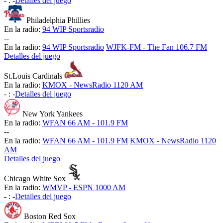
-
:
-
Detalles del juego
Philadelphia Phillies
En la radio:
94 WIP Sportsradio
-
-
En la radio:
94 WIP Sportsradio
WJFK-FM - The Fan 106.7 FM
Detalles del juego
St.Louis Cardinals
En la radio:
KMOX - NewsRadio 1120 AM
-
:
-
Detalles del juego
New York Yankees
En la radio:
WFAN 66 AM - 101.9 FM
-
-
En la radio:
WFAN 66 AM - 101.9 FM
KMOX - NewsRadio 1120
AM
Detalles del juego
Chicago White Sox
En la radio:
WMVP - ESPN 1000 AM
-
:
-
Detalles del juego
Boston Red Sox