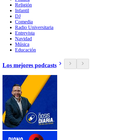
Religión
Infantil
DJ
Comedia
Radio Universitaria
Entrevista
Navidad
Música
Educación
Los mejores podcasts