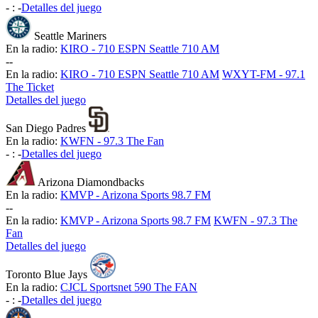
-
:
-
Detalles del juego
Seattle Mariners
En la radio:
KIRO - 710 ESPN Seattle 710 AM
-
-
En la radio:
KIRO - 710 ESPN Seattle 710 AM
WXYT-FM - 97.1
The Ticket
Detalles del juego
San Diego Padres
En la radio:
KWFN - 97.3 The Fan
-
:
-
Detalles del juego
Arizona Diamondbacks
En la radio:
KMVP - Arizona Sports 98.7 FM
-
-
En la radio:
KMVP - Arizona Sports 98.7 FM
KWFN - 97.3 The
Fan
Detalles del juego
Toronto Blue Jays
En la radio:
CJCL Sportsnet 590 The FAN
-
:
-
Detalles del juego