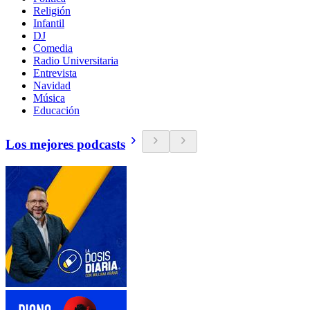
Religión
Infantil
DJ
Comedia
Radio Universitaria
Entrevista
Navidad
Música
Educación
Los mejores podcasts