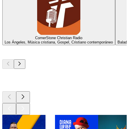
CornerStone Christian Radio
Los Ángeles, Música cristiana, Gospel, Cristiano contemporáneo
Balada
Los mejores
podcasts
Los mejores
podcasts
Los mejores
podcasts