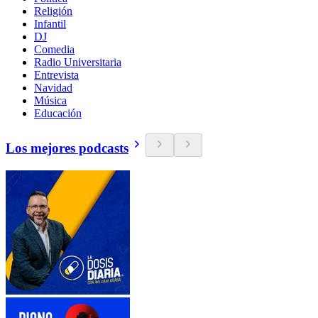
Religión
Infantil
DJ
Comedia
Radio Universitaria
Entrevista
Navidad
Música
Educación
Los mejores podcasts