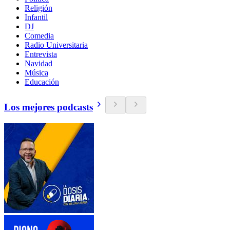
Religión
Infantil
DJ
Comedia
Radio Universitaria
Entrevista
Navidad
Música
Educación
Los mejores podcasts