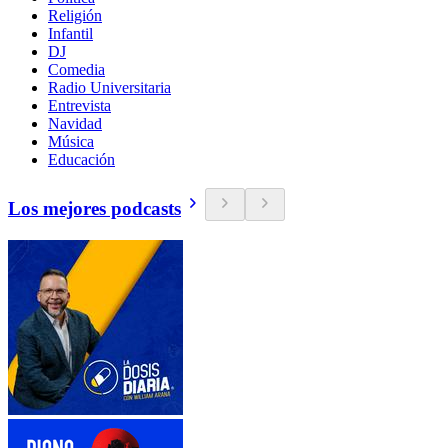
Religión
Infantil
DJ
Comedia
Radio Universitaria
Entrevista
Navidad
Música
Educación
Los mejores podcasts