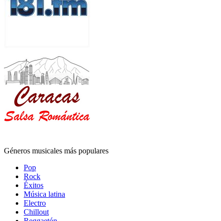
Géneros musicales más populares
Pop
Rock
Éxitos
Música latina
Electro
Chillout
Reggaetón