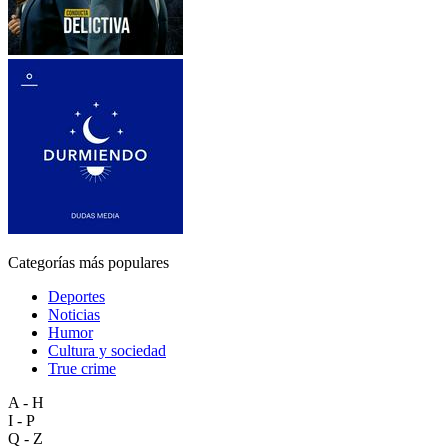
Categorías más populares
Deportes
Noticias
Humor
Cultura y sociedad
True crime
A - H
I - P
Q - Z