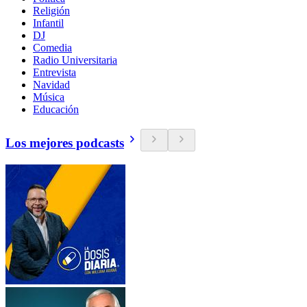
Religión
Infantil
DJ
Comedia
Radio Universitaria
Entrevista
Navidad
Música
Educación
Los mejores podcasts