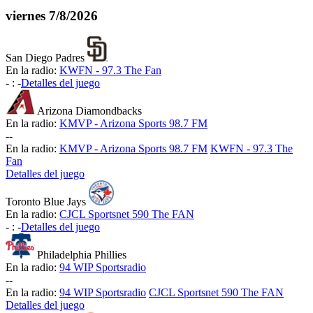
viernes
7/8/2026
San Diego Padres
En la radio:
KWFN - 97.3 The Fan
-
:
-
Detalles del juego
Arizona Diamondbacks
En la radio:
KMVP - Arizona Sports 98.7 FM
-
-
En la radio:
KMVP - Arizona Sports 98.7 FM
KWFN - 97.3 The
Fan
Detalles del juego
Toronto Blue Jays
En la radio:
CJCL Sportsnet 590 The FAN
-
:
-
Detalles del juego
Philadelphia Phillies
En la radio:
94 WIP Sportsradio
-
-
En la radio:
94 WIP Sportsradio
CJCL Sportsnet 590 The FAN
Detalles del juego