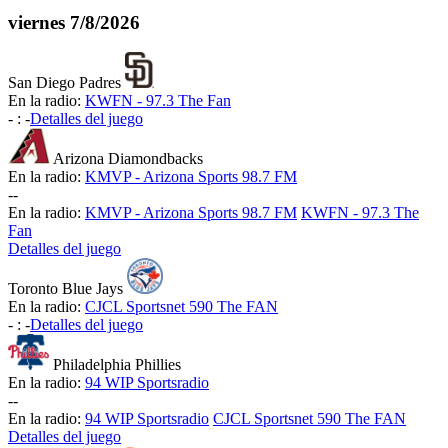
viernes
7/8/2026
San Diego Padres
En la radio:
KWFN - 97.3 The Fan
-
:
-
Detalles del juego
Arizona Diamondbacks
En la radio:
KMVP - Arizona Sports 98.7 FM
-
-
En la radio:
KMVP - Arizona Sports 98.7 FM
KWFN - 97.3 The
Fan
Detalles del juego
Toronto Blue Jays
En la radio:
CJCL Sportsnet 590 The FAN
-
:
-
Detalles del juego
Philadelphia Phillies
En la radio:
94 WIP Sportsradio
-
-
En la radio:
94 WIP Sportsradio
CJCL Sportsnet 590 The FAN
Detalles del juego