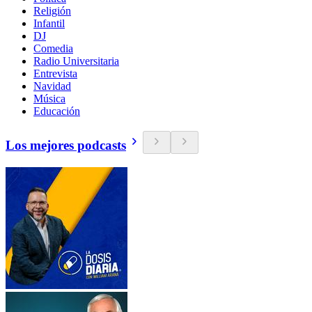
Religión
Infantil
DJ
Comedia
Radio Universitaria
Entrevista
Navidad
Música
Educación
Los mejores podcasts