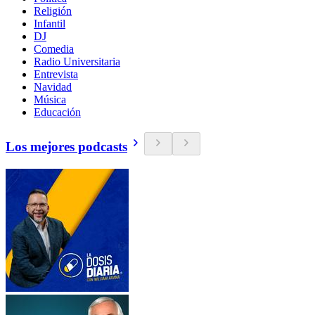
Religión
Infantil
DJ
Comedia
Radio Universitaria
Entrevista
Navidad
Música
Educación
Los mejores podcasts