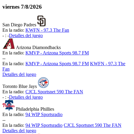
viernes
7/8/2026
San Diego Padres
En la radio:
KWFN - 97.3 The Fan
-
:
-
Detalles del juego
Arizona Diamondbacks
En la radio:
KMVP - Arizona Sports 98.7 FM
-
-
En la radio:
KMVP - Arizona Sports 98.7 FM
KWFN - 97.3 The
Fan
Detalles del juego
Toronto Blue Jays
En la radio:
CJCL Sportsnet 590 The FAN
-
:
-
Detalles del juego
Philadelphia Phillies
En la radio:
94 WIP Sportsradio
-
-
En la radio:
94 WIP Sportsradio
CJCL Sportsnet 590 The FAN
Detalles del juego