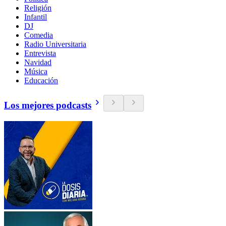
Religión
Infantil
DJ
Comedia
Radio Universitaria
Entrevista
Navidad
Música
Educación
Los mejores podcasts