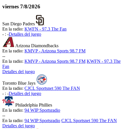
viernes
7/8/2026
San Diego Padres
En la radio:
KWFN - 97.3 The Fan
-
:
-
Detalles del juego
Arizona Diamondbacks
En la radio:
KMVP - Arizona Sports 98.7 FM
-
-
En la radio:
KMVP - Arizona Sports 98.7 FM
KWFN - 97.3 The
Fan
Detalles del juego
Toronto Blue Jays
En la radio:
CJCL Sportsnet 590 The FAN
-
:
-
Detalles del juego
Philadelphia Phillies
En la radio:
94 WIP Sportsradio
-
-
En la radio:
94 WIP Sportsradio
CJCL Sportsnet 590 The FAN
Detalles del juego