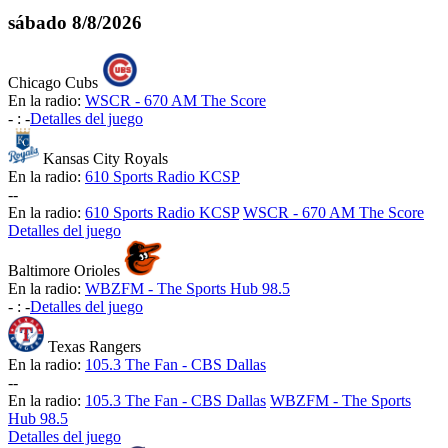
sábado
8/8/2026
Chicago Cubs
En la radio:
WSCR - 670 AM The Score
-
:
-
Detalles del juego
Kansas City Royals
En la radio:
610 Sports Radio KCSP
-
-
En la radio:
610 Sports Radio KCSP
WSCR - 670 AM The Score
Detalles del juego
Baltimore Orioles
En la radio:
WBZFM - The Sports Hub 98.5
-
:
-
Detalles del juego
Texas Rangers
En la radio:
105.3 The Fan - CBS Dallas
-
-
En la radio:
105.3 The Fan - CBS Dallas
WBZFM - The Sports
Hub 98.5
Detalles del juego