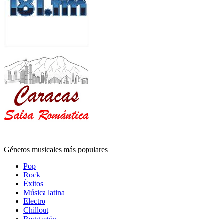
Géneros musicales más populares
Pop
Rock
Éxitos
Música latina
Electro
Chillout
Reggaetón