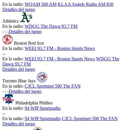
En la radio:
WQAM 560 AM
KLAA Angels Radio AM 830
Detalles del juego
Athletics
En la radio:
WDGG The Dawg 93.7 FM
-
:
-
Detalles del juego
Boston Red Sox
En la radio:
WEEI 93.7 FM - Boston Sports News
-
-
En la radio:
WEEI 93.7 FM - Boston Sports News
WDGG The
Dawg 93.7 FM
Detalles del juego
Toronto Blue Jays
En la radio:
CJCL Sportsnet 590 The FAN
-
:
-
Detalles del juego
Philadelphia Phillies
En la radio:
94 WIP Sportsradio
-
-
En la radio:
94 WIP Sportsradio
CJCL Sportsnet 590 The FAN
Detalles del juego