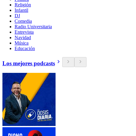
Religión
Infantil
DJ
Comedia
Radio Universitaria
Entrevista
Navidad
Música
Educación
Los mejores podcasts