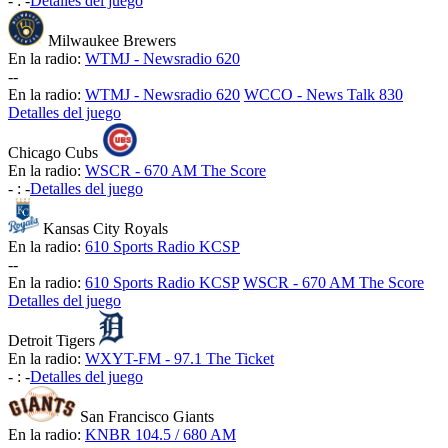
-
:
-
Detalles del juego
Milwaukee Brewers
En la radio:
WTMJ - Newsradio 620
-
-
En la radio:
WTMJ - Newsradio 620
WCCO - News Talk 830
Detalles del juego
Chicago Cubs
En la radio:
WSCR - 670 AM The Score
-
:
-
Detalles del juego
Kansas City Royals
En la radio:
610 Sports Radio KCSP
-
-
En la radio:
610 Sports Radio KCSP
WSCR - 670 AM The Score
Detalles del juego
Detroit Tigers
En la radio:
WXYT-FM - 97.1 The Ticket
-
:
-
Detalles del juego
San Francisco Giants
En la radio:
KNBR 104.5 / 680 AM