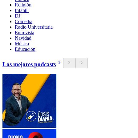
Religión
Infantil
DJ
Comedia
Radio Universitaria
Entrevista
Navidad
Música
Educación
Los mejores podcasts