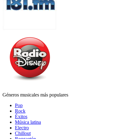
Géneros musicales más populares
Pop
Rock
Éxitos
Música latina
Electro
Chillout
Reggaetón