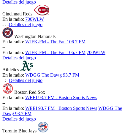
Detalles del juego
Cincinnati Reds
En la radio:
700WLW
-
:
-
Detalles del juego
Washington Nationals
En la radio:
WJFK-FM - The Fan 106.7 FM
-
-
En la radio:
WJFK-FM - The Fan 106.7 FM
700WLW
Detalles del juego
Athletics
En la radio:
WDGG The Dawg 93.7 FM
-
:
-
Detalles del juego
Boston Red Sox
En la radio:
WEEI 93.7 FM - Boston Sports News
-
-
En la radio:
WEEI 93.7 FM - Boston Sports News
WDGG The
Dawg 93.7 FM
Detalles del juego
Toronto Blue Jays