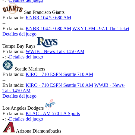
-
:
-
Detalles del juego
San Francisco Giants
En la radio:
KNBR 104.5 / 680 AM
-
-
En la radio:
KNBR 104.5 / 680 AM
WXYT-FM - 97.1 The Ticket
Detalles del juego
Tampa Bay Rays
En la radio:
WWJB - News-Talk 1450 AM
-
:
-
Detalles del juego
Seattle Mariners
En la radio:
KIRO - 710 ESPN Seattle 710 AM
-
-
En la radio:
KIRO - 710 ESPN Seattle 710 AM
WWJB - News-
Talk 1450 AM
Detalles del juego
Los Angeles Dodgers
En la radio:
KLAC - AM 570 LA Sports
-
:
-
Detalles del juego
Arizona Diamondbacks