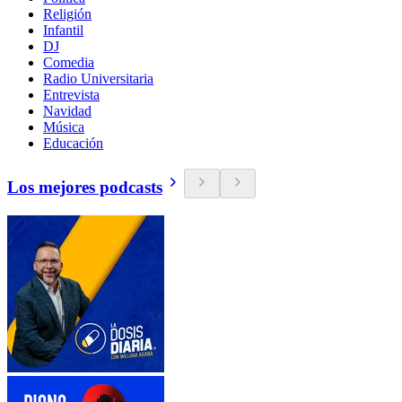
Religión
Infantil
DJ
Comedia
Radio Universitaria
Entrevista
Navidad
Música
Educación
Los mejores podcasts