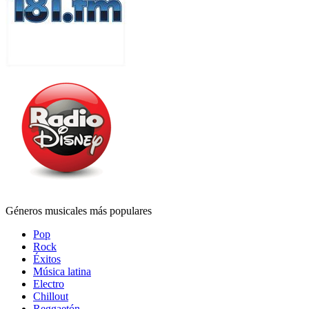
Géneros musicales más populares
Pop
Rock
Éxitos
Música latina
Electro
Chillout
Reggaetón