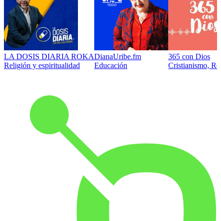
LA DOSIS DIARIA ROKA
DianaUribe.fm
365 con Dios
Religión y espiritualidad
Educación
Cristianismo, Rel