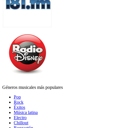
Géneros musicales más populares
Pop
Rock
Éxitos
Música latina
Electro
Chillout
Reggaetón