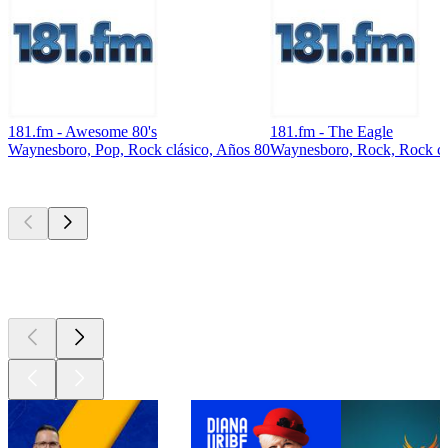
181.fm - Awesome 80's
181.fm - The Eagle
Waynesboro, Pop, Rock clásico, Años 80
Waynesboro, Rock, Rock cl
Los mejores
podcasts
Los mejores
podcasts
Los mejores
podcasts