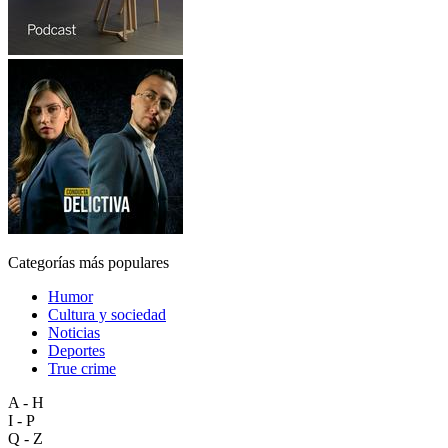
Categorías más populares
Humor
Cultura y sociedad
Noticias
Deportes
True crime
A - H
I - P
Q - Z