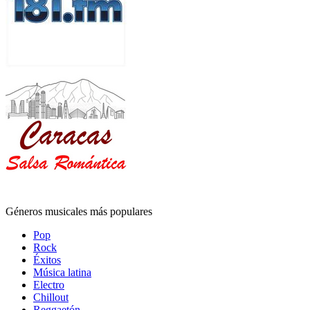
Géneros musicales más populares
Pop
Rock
Éxitos
Música latina
Electro
Chillout
Reggaetón