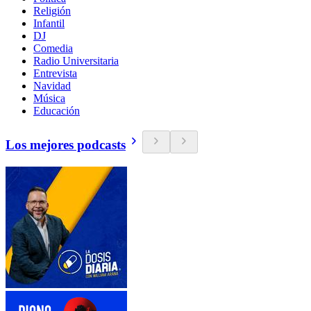
Religión
Infantil
DJ
Comedia
Radio Universitaria
Entrevista
Navidad
Música
Educación
Los mejores podcasts