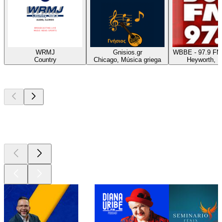
WRMJ
Gnisios.gr
WBBE - 97.9 FM
Country
Chicago, Música griega
Heyworth, 
Los mejores
podcasts
Los mejores
podcasts
Los mejores
podcasts