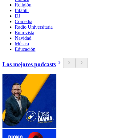
Religión
Infantil
DJ
Comedia
Radio Universitaria
Entrevista
Navidad
Música
Educación
Los mejores podcasts