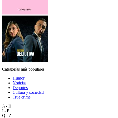
Categorías más populares
Humor
Noticias
Deportes
Cultura y sociedad
True crime
A - H
I - P
Q - Z