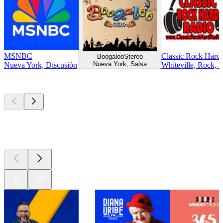
MSNBC
Classic Rock Hard
BoogalooStereo
Nueva York, Salsa
Nueva York, Discusión
Whiteville, Rock, 
Los mejores
podcasts
Los mejores
podcasts
Los mejores
podcasts