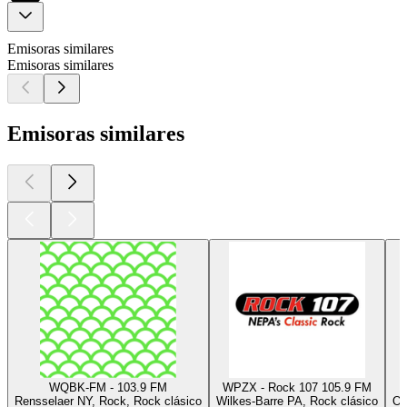
Emisoras similares
Emisoras similares
Emisoras similares
WQBK-FM - 103.9 FM
WPZX - Rock 107 105.9 FM
Rensselaer NY, Rock, Rock clásico
Wilkes-Barre PA, Rock clásico
Os