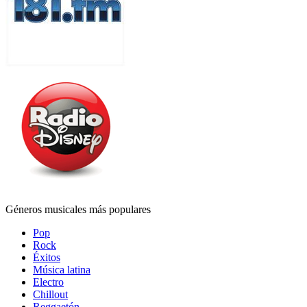
Géneros musicales más populares
Pop
Rock
Éxitos
Música latina
Electro
Chillout
Reggaetón