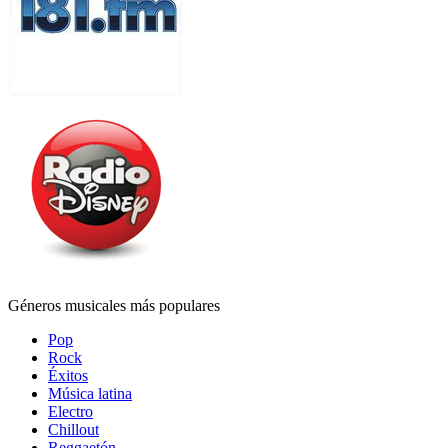
Géneros musicales más populares
Pop
Rock
Éxitos
Música latina
Electro
Chillout
Reggaetón