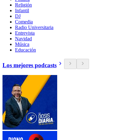
Religión
Infantil
DJ
Comedia
Radio Universitaria
Entrevista
Navidad
Música
Educación
Los mejores podcasts