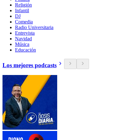
Religión
Infantil
DJ
Comedia
Radio Universitaria
Entrevista
Navidad
Música
Educación
Los mejores podcasts