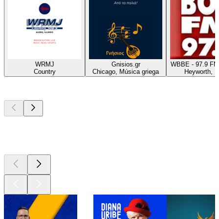
WRMJ
Gnisios.gr
WBBE - 97.9 FM
Country
Chicago, Música griega
Heyworth, 
Los mejores
podcasts
Los mejores
podcasts
Los mejores
podcasts