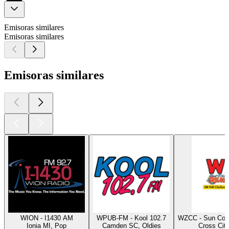
Emisoras similares
Emisoras similares
Emisoras similares
WION - I1430 AM
WPUB-FM - Kool 102.7
WZCC - Sun Coa
Ionia MI, Pop
Camden SC, Oldies
Cross City