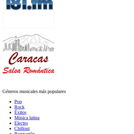
Géneros musicales más populares
Pop
Rock
Éxitos
Música latina
Electro
Chillout
Reggaetón