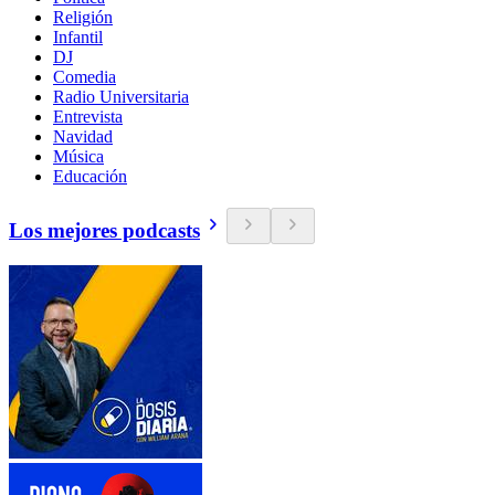
Religión
Infantil
DJ
Comedia
Radio Universitaria
Entrevista
Navidad
Música
Educación
Los mejores podcasts