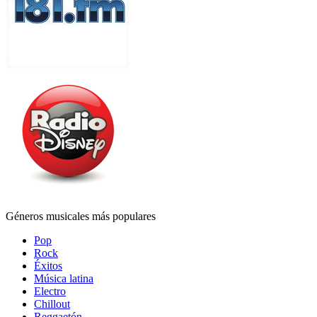
Géneros musicales más populares
Pop
Rock
Éxitos
Música latina
Electro
Chillout
Reggaetón