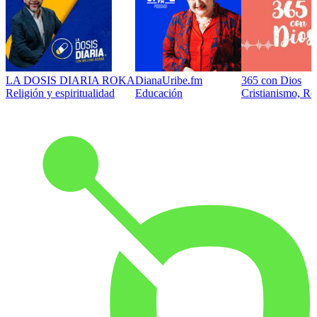
LA DOSIS DIARIA ROKA
DianaUribe.fm
365 con Dios
Religión y espiritualidad
Educación
Cristianismo, Rel