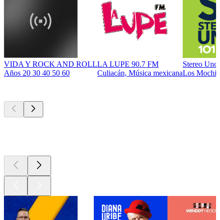
VIDA Y ROCK AND ROLL
LA LUPE 90.7 FM
Stereo Uno
Años 20 30 40 50 60
Culiacán, Música mexicana
Los Mochis
Los mejores
podcasts
Los mejores
podcasts
Los mejores
podcasts