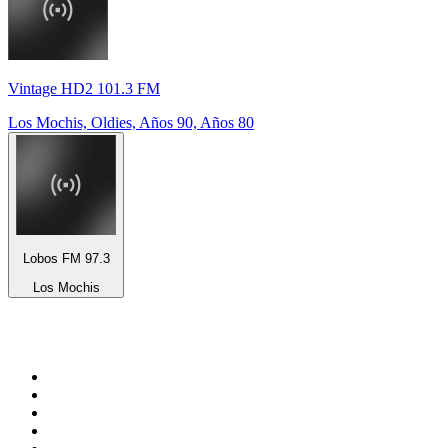
Vintage HD2 101.3 FM
Los Mochis, Oldies, Años 90, Años 80
Lobos FM 97.3
Los Mochis
Top 100 en
radio.net
1
.
Gay FM
2
.
Blu Radio
3
.
Caracol Radio
4
.
SALSA LA SALSERA