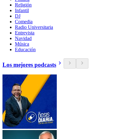
Religión
Infantil
DJ
Comedia
Radio Universitaria
Entrevista
Navidad
Música
Educación
Los mejores podcasts