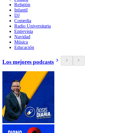
Religión
Infantil
DJ
Comedia
Radio Universitaria
Entrevista
Navidad
Música
Educación
Los mejores podcasts