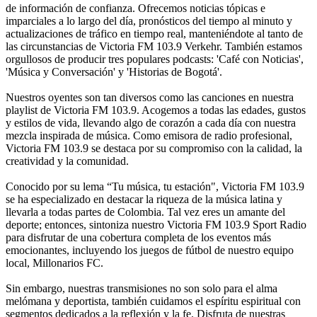
de información de confianza. Ofrecemos noticias tópicas e
imparciales a lo largo del día, pronósticos del tiempo al minuto y
actualizaciones de tráfico en tiempo real, manteniéndote al tanto de
las circunstancias de Victoria FM 103.9 Verkehr. También estamos
orgullosos de producir tres populares podcasts: 'Café con Noticias',
'Música y Conversación' y 'Historias de Bogotá'.
Nuestros oyentes son tan diversos como las canciones en nuestra
playlist de Victoria FM 103.9. Acogemos a todas las edades, gustos
y estilos de vida, llevando algo de corazón a cada día con nuestra
mezcla inspirada de música. Como emisora de radio profesional,
Victoria FM 103.9 se destaca por su compromiso con la calidad, la
creatividad y la comunidad.
Conocido por su lema “Tu música, tu estación", Victoria FM 103.9
se ha especializado en destacar la riqueza de la música latina y
llevarla a todas partes de Colombia. Tal vez eres un amante del
deporte; entonces, sintoniza nuestro Victoria FM 103.9 Sport Radio
para disfrutar de una cobertura completa de los eventos más
emocionantes, incluyendo los juegos de fútbol de nuestro equipo
local, Millonarios FC.
Sin embargo, nuestras transmisiones no son solo para el alma
melómana y deportista, también cuidamos el espíritu espiritual con
segmentos dedicados a la reflexión y la fe. Disfruta de nuestras