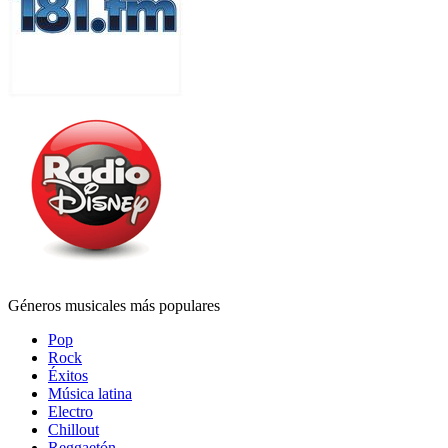
Géneros musicales más populares
Pop
Rock
Éxitos
Música latina
Electro
Chillout
Reggaetón