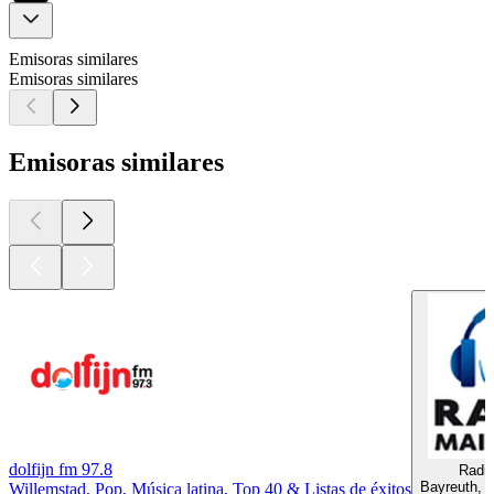
Emisoras similares
Emisoras similares
Emisoras similares
dolfijn fm 97.8
Radio
Bayreuth, 
Willemstad, Pop, Música latina, Top 40 & Listas de éxitos