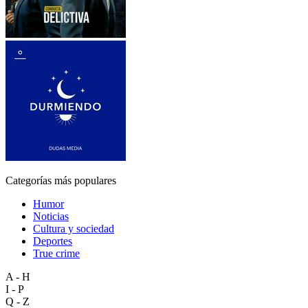
Categorías más populares
Humor
Noticias
Cultura y sociedad
Deportes
True crime
A - H
I - P
Q - Z