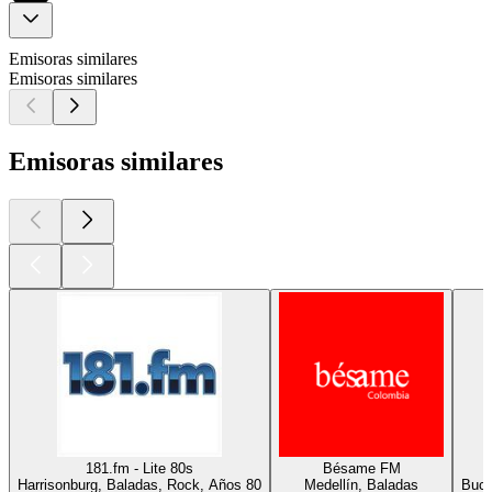
Emisoras similares
Emisoras similares
Emisoras similares
181.fm - Lite 80s
Bésame FM
Harrisonburg, Baladas, Rock, Años 80
Medellín, Baladas
Buca