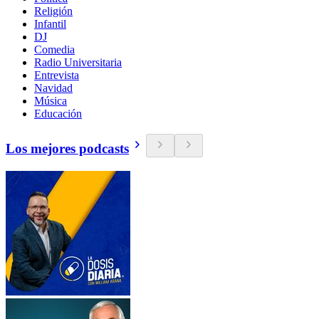
Religión
Infantil
DJ
Comedia
Radio Universitaria
Entrevista
Navidad
Música
Educación
Los mejores podcasts