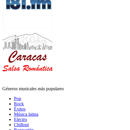
Géneros musicales más populares
Pop
Rock
Éxitos
Música latina
Electro
Chillout
Reggaetón