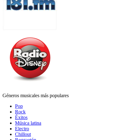
Géneros musicales más populares
Pop
Rock
Éxitos
Música latina
Electro
Chillout
Reggaetón