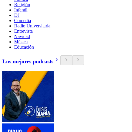
Religión
Infantil
DJ
Comedia
Radio Universitaria
Entrevista
Navidad
Música
Educación
Los mejores podcasts