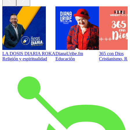
LA DOSIS DIARIA ROKA
DianaUribe.fm
365 con Dios
Religión y espiritualidad
Educación
Cristianismo, Rel