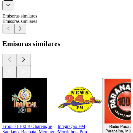
Emisoras similares
Emisoras similares
Emisoras similares
Tropical 100 Bacharengue
Integração FM
Rádio Parana
Paranaíba, Músi
Santiago, Bachata, Merengue
Morrinhos, Pop